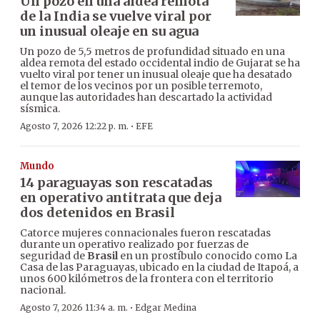
Un pozo en una aldea remota
de la India se vuelve viral por
un inusual oleaje en su agua
Un pozo de 5,5 metros de profundidad situado en una
aldea remota del estado occidental indio de Gujarat se ha
vuelto viral por tener un inusual oleaje que ha desatado
el temor de los vecinos por un posible terremoto,
aunque las autoridades han descartado la actividad
sísmica.
·
Agosto 7, 2026 12:22 p. m.
EFE
Mundo
14 paraguayas son rescatadas
en operativo antitrata que deja
dos detenidos en Brasil
Catorce mujeres connacionales fueron rescatadas
durante un operativo realizado por fuerzas de
seguridad de
Brasil
en un prostíbulo conocido como La
Casa de las Paraguayas, ubicado en la ciudad de Itapoá, a
unos 600 kilómetros de la frontera con el territorio
nacional.
·
Agosto 7, 2026 11:34 a. m.
Edgar Medina