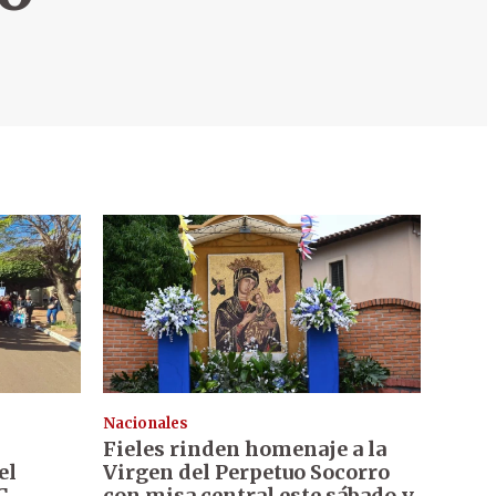
Nacionales
Fieles rinden homenaje a la
el
Virgen del Perpetuo Socorro
C
con misa central este sábado y