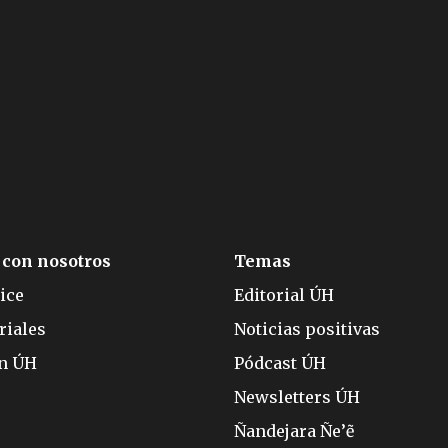
 con nosotros
Temas
ice
Editorial ÚH
riales
Noticias positivas
ón ÚH
Pódcast ÚH
Newsletters ÚH
Ñandejara Ñe’ẽ