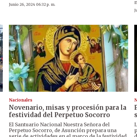
n
Junio 26, 2024 06:32 p. m.
J
Nacionales
N
Novenario, misas y procesión para la
festividad del Perpetuo Socorro
El Santuario Nacional Nuestra Señora del
L
Perpetuo Socorro, de Asunción prepara una
p
serie de actividades en el marco de la festividad
d