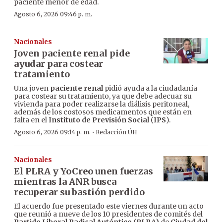
paciente menor de edad.
Agosto 6, 2026 09:46 p. m.
Nacionales
Joven paciente renal pide
ayudar para costear
tratamiento
Una joven
paciente renal
pidió ayuda a la ciudadanía
para costear su tratamiento, ya que debe adecuar su
vivienda para poder realizarse la diálisis peritoneal,
además de los costosos medicamentos que están en
falta en el
Instituto de Previsión Social
(
IPS
).
·
Agosto 6, 2026 09:14 p. m.
Redacción ÚH
Nacionales
El PLRA y YoCreo unen fuerzas
mientras la ANR busca
recuperar su bastión perdido
El acuerdo fue presentado este viernes durante un acto
que reunió a nueve de los 10 presidentes de comités del