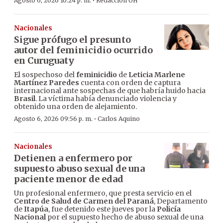
·
Agosto 6, 2026 10:24 p. m.
Redacción ÚH
Nacionales
Sigue prófugo el presunto
autor del feminicidio ocurrido
en Curuguaty
El sospechoso del
feminicidio
de
Leticia Marlene
Martínez Paredes
cuenta con orden de captura
internacional ante sospechas de que habría huido hacia
Brasil
. La víctima había denunciado violencia y
obtenido una orden de alejamiento.
·
Agosto 6, 2026 09:56 p. m.
Carlos Aquino
Nacionales
Detienen a enfermero por
supuesto abuso sexual de una
paciente menor de edad
Un profesional enfermero, que presta servicio en el
Centro de Salud de Carmen del Paraná
, Departamento
de
Itapúa
, fue detenido este jueves por la
Policía
Nacional
por el supuesto hecho de abuso sexual de una