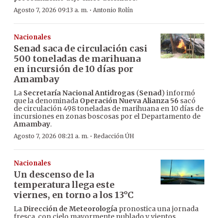
·
Agosto 7, 2026 09:13 a. m.
Antonio Rolín
Nacionales
Senad saca de circulación casi
500 toneladas de marihuana
en incursión de 10 días por
Amambay
La
Secretaría Nacional Antidrogas
(
Senad
) informó
que la denominada
Operación Nueva Alianza 56
sacó
de circulación 498 toneladas de marihuana en 10 días de
incursiones en zonas boscosas por el Departamento de
Amambay
.
·
Agosto 7, 2026 08:21 a. m.
Redacción ÚH
Nacionales
Un descenso de la
temperatura llega este
viernes, en torno a los 13°C
La
Dirección de Meteorología
pronostica una jornada
fresca, con cielo mayormente nublado y vientos