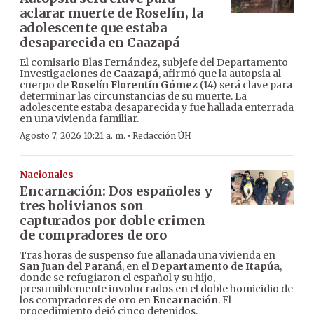
aclarar muerte de Roselín, la
adolescente que estaba
desaparecida en Caazapá
El comisario Blas Fernández, subjefe del Departamento
Investigaciones de
Caazapá
, afirmó que la autopsia al
cuerpo de
Roselín Florentín Gómez
(14) será clave para
determinar las circunstancias de su muerte. La
adolescente estaba desaparecida y fue hallada enterrada
en una vivienda familiar.
·
Agosto 7, 2026 10:21 a. m.
Redacción ÚH
Nacionales
Encarnación: Dos españoles y
tres bolivianos son
capturados por doble crimen
de compradores de oro
Tras horas de suspenso fue allanada una vivienda en
San Juan del Paraná
, en el
Departamento de Itapúa
,
donde se refugiaron el español y su hijo,
presumiblemente involucrados en el doble homicidio de
los compradores de oro en
Encarnación
. El
procedimiento dejó cinco detenidos.