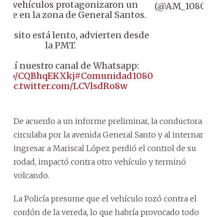
Dos vehículos protagonizaron un
(@AM_1080)
ente en la zona de General Santos.
l tránsito está lento, advierten desde
la PMT.
Seguí nuestro canal de Whatsapp:
//t.co/CQBhqEKXkj
#Comunidad1080

pic.twitter.com/LCVlsdRo8w
De acuerdo a un informe preliminar, la conductora
circulaba por la avenida General Santo y al internar
ingresar a Mariscal López perdió el control de su
rodad, impactó contra otro vehículo y terminó
volcando.
La Policía presume que el vehículo rozó contra el
cordón de la vereda, lo que habría provocado todo