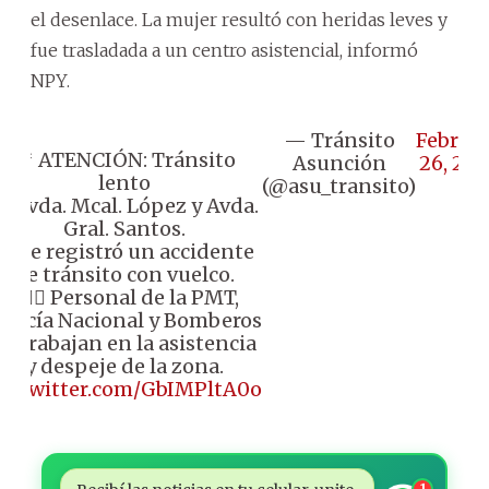
el desenlace. La mujer resultó con heridas leves y
fue trasladada a un centro asistencial, informó
NPY.
— Tránsito
Februa
🚨 ATENCIÓN: Tránsito
Asunción
26, 20
lento
(@asu_transito)
📍 Avda. Mcal. López y Avda.
Gral. Santos.
📌 Se registró un accidente
de tránsito con vuelco.
​👨🏼‍✈️ Personal de la PMT,
olicía Nacional y Bomberos
ya trabajan en la asistencia
y despeje de la zona.
ic.twitter.com/GbIMPltA0o
1