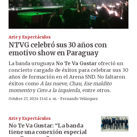
Arte y Espectáculos
NTVG celebró sus 30 años con
emotivo show en Paraguay
La banda uruguaya
No Te Va Gustar
ofreció un
concierto cargado de éxitos para celebrar sus 30
años de formación en el Arena SND. No faltaron
éxitos como
A las nueve
,
Chau
,
Ese maldito
momento
y
Cero a la izquierda
, entre otros.
·
Octubre 27, 2024 11:41 a. m.
Fernando Velázquez
Arte y Espectáculos
No Te Va Gustar: “La banda
tiene una conexión especial