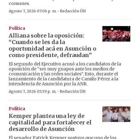
comunes.
·
Agosto 7, 2026 07:06 p. m.
Redacción ÚH
Política
Alliana sobre la oposición:
“Cuando se les da la
oportunidad acá en Asunción o
como presidente, defraudan”
El segundo del Ejecutivo acusó a los candidatos de la
oposición de “ser muy guapos ante los medios de
comunicación y las redes sociales”. Esto, durante el
lanzamiento de la candidatura de Camilo Pérez a la
intendencia de Asunción por la ANR.
·
Agosto 7, 2026 05:59 p. m.
Redacción ÚH
Política
Kemper plantea una ley de
capitalidad para fortalecer el
desarrollo de Asunción
El senador Patrick Kemper sostuvo que uno de los