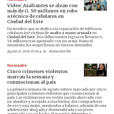
Video: Asaltantes se alzan con
más de G. 50 millones en robo
a técnico de celulares en
Ciudad del Este
Un hombre que se dedica a la reparación de teléfonos
celulares fue víctima de
asalto a mano armada
en
Ciudad del Este
. Dos delincuentes lograron llevarse G.
58 millones tras apuntarlo con un arma. Hasta el
momento, los sospechosos no fueron detenidos.
·
Agosto 8, 2026 05:26 p. m.
Redacción ÚH
Nacionales
Cinco crímenes violentos
marcan la semana y
conmocionan al país
La primera semana de agosto estuvo marcada por cinco
principales crímenes violentos que conmocionan al
país. Las víctimas son un recién nacido ahorcado con
un alambre y arrojado a una letrina, dos compradores
de oro y una mujer, asesinados a balazos, además de una
adolescente ahogada y desmembrada y un joven
asesinado con un hacha. Hay varios detenidos e