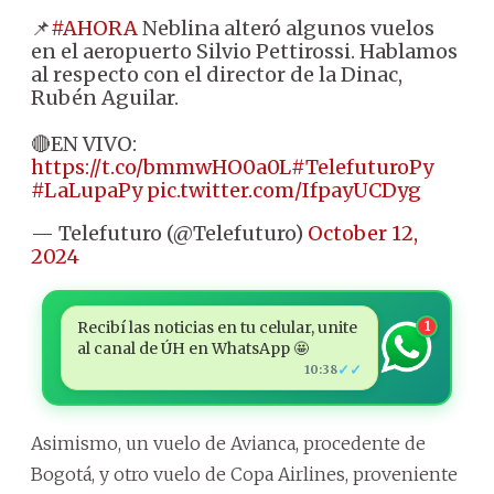
📌
#AHORA
Neblina alteró algunos vuelos
en el aeropuerto Silvio Pettirossi. Hablamos
al respecto con el director de la Dinac,
Rubén Aguilar.
🔴EN VIVO:
https://t.co/bmmwHO0a0L
#TelefuturoPy
#LaLupaPy
pic.twitter.com/IfpayUCDyg
— Telefuturo (@Telefuturo)
October 12,
2024
Recibí las noticias en tu celular, unite
1
al canal de ÚH en WhatsApp 🤩
✓✓
10:38
Asimismo, un vuelo de Avianca, procedente de
Bogotá, y otro vuelo de Copa Airlines, proveniente