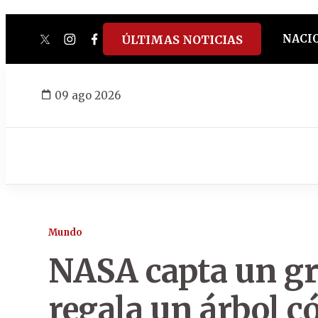
NACI
ÚLTIMAS NOTICIAS
twitter
instagram
facebook
tiktok
youtube
spotify
09 ago 2026
Mundo
NASA capta un gru
regala un árbol 