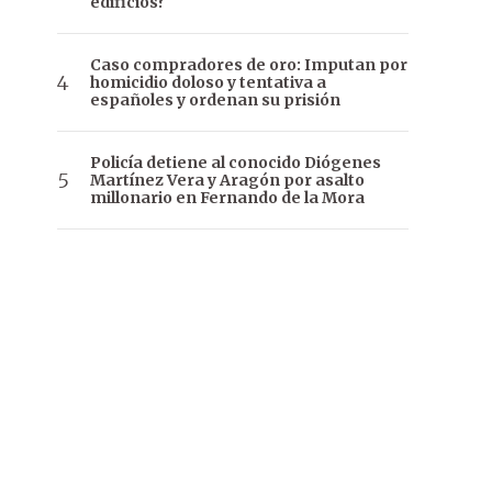
edificios?
Caso compradores de oro: Imputan por
homicidio doloso y tentativa a
españoles y ordenan su prisión
Policía detiene al conocido Diógenes
Martínez Vera y Aragón por asalto
millonario en Fernando de la Mora