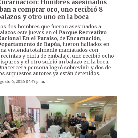
Encarnación: Hombres asesinados
iban a comprar oro, uno recibió 8
balazos y otro uno en la boca
os dos hombres que fueron asesinados a
alazos este jueves en el
Parque Recreativo
acional En el Paraíso
, de
Encarnación
,
epartamento de Itapúa
, fueron hallados en
na vivienda totalmente maniatados con
recintas y cinta de embalaje, uno recibió ocho
isparos y el otro sufrió un balazo en la boca.
na tercera persona logró sobrevivir y dos de
os supuestos autores ya están detenidos.
gosto 6, 2026 04:47 p. m.