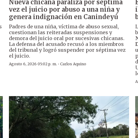
Nueva chicana paraliza por séptima
vez el juicio por abuso a una niña y
genera indignación en Canindeyú
s
Padres de una niña, víctima de abuso sexual,
L
cuestionan las reiteradas suspensiones y
b
demora del juicio oral por sucesivas chicanas.
N
La defensa del acusado recusó a los miembros
D
del tribunal y logró suspender por séptima vez
u
el juicio.
p
d
·
Agosto 6, 2026 05:02 p. m.
Carlos Aquino
U
l
A