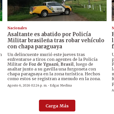
Nacionales
N
Asaltante es abatido por Policía
Militar brasileña tras robar vehículo
con chapa paraguaya
n
Un delincuente murió este jueves tras
U
enfrentarse a tiros con agentes de la Policía
p
Militar de
Foz de Yguazú
,
Brasil
, luego de
P
asaltar junto a su gavilla una furgoneta con
l
chapa paraguaya en la zona turística. Hechos
m
como estos se registran a menudo en la zona.
f
p
·
Agosto 6, 2026 02:24 p. m.
Edgar Medina
A
Carga Más