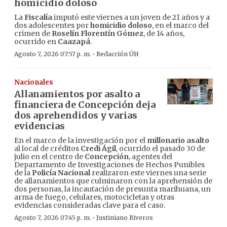
homicidio doloso
La
Fiscalía
imputó este viernes a un joven de 21 años y a
dos adolescentes por
homicidio doloso
, en el marco del
crimen de
Roselín Florentín Gómez
, de 14 años,
ocurrido en
Caazapá
.
·
Agosto 7, 2026 07:57 p. m.
Redacción ÚH
Nacionales
Allanamientos por asalto a
financiera de Concepción deja
dos aprehendidos y varias
evidencias
En el marco de la investigación por el
millonario asalto
al local de créditos
Credi Ágil
, ocurrido el pasado 30 de
julio en el centro de
Concepción
, agentes del
Departamento de Investigaciones de Hechos Punibles
de la
Policía Nacional
realizaron este viernes una serie
de allanamientos que culminaron con la aprehensión de
dos personas, la incautación de presunta marihuana, un
arma de fuego, celulares, motocicletas y otras
evidencias consideradas clave para el caso.
·
Agosto 7, 2026 07:45 p. m.
Justiniano Riveros