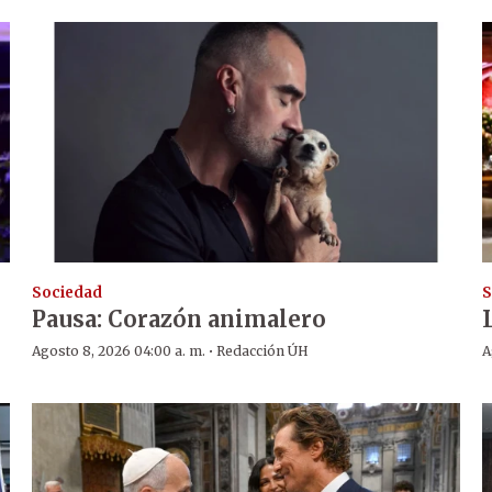
Sociedad
S
Pausa: Corazón animalero
·
Agosto 8, 2026 04:00 a. m.
Redacción ÚH
A