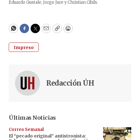
Eduardo Gustale, Jorge Jure y Christian Cibils.
WhatsApp
Facebook
Twitter
Email
Copy
Print
Impreso
Redacción ÚH
Últimas Noticias
Correo Semanal
El “pecado original” antistronista: