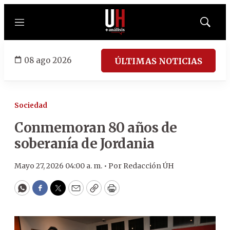
Menú
Mostrar
búsqued
08 ago 2026
ÚLTIMAS NOTICIAS
Sociedad
Conmemoran 80 años de
soberanía de Jordania
Mayo 27, 2026 04:00 a. m. •
Por
Redacción ÚH
WhatsApp
Facebook
Twitter
Email
Copy
Print