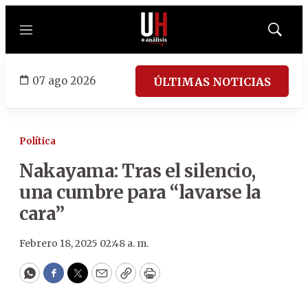
Menú
Mostrar
búsqued
07 ago 2026
ÚLTIMAS NOTICIAS
Política
Nakayama: Tras el silencio,
una cumbre para “lavarse la
cara”
Febrero 18, 2025 02:48 a. m.
WhatsApp
Facebook
Twitter
Email
Copy
Print