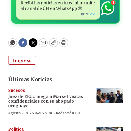
Recibí las noticias en tu celular, unite
1
al canal de ÚH en WhatsApp 🤩
✓✓
19:20
WhatsApp
Facebook
Twitter
Email
Copy
Print
Impreso
Últimas Noticias
Sucesos
Juez de EEUU niega a Marset visitas
confidenciales con su abogado
uruguayo
·
Agosto 7, 2026 04:16 p. m.
Redacción ÚH
Política