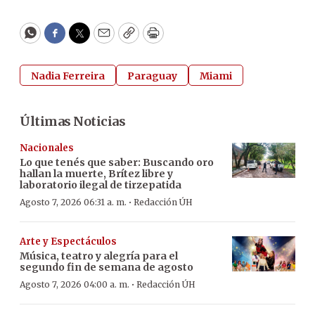
WhatsApp
Facebook
Twitter
Email
Copy
Print
Nadia Ferreira
Paraguay
Miami
Últimas Noticias
Nacionales
Lo que tenés que saber: Buscando oro
hallan la muerte, Brítez libre y
laboratorio ilegal de tirzepatida
·
Agosto 7, 2026 06:31 a. m.
Redacción ÚH
Arte y Espectáculos
Música, teatro y alegría para el
segundo fin de semana de agosto
·
Agosto 7, 2026 04:00 a. m.
Redacción ÚH