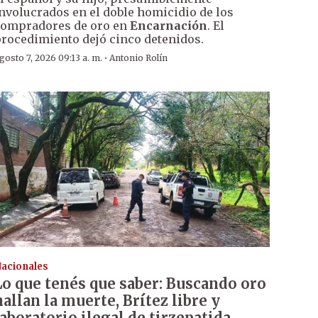
nvolucrados en el doble homicidio de los
ompradores de oro en
Encarnación
. El
rocedimiento dejó cinco detenidos.
·
gosto 7, 2026 09:13 a. m.
Antonio Rolín
acionales
Lo que tenés que saber: Buscando oro
hallan la muerte, Brítez libre y
laboratorio ilegal de tirzepatida