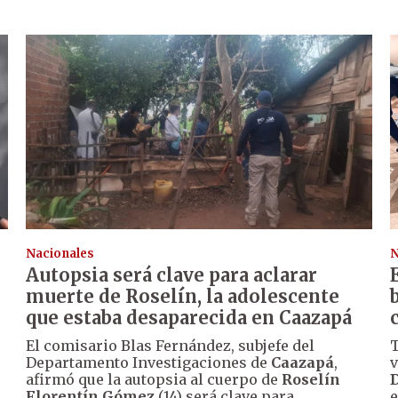
Nacionales
N
Autopsia será clave para aclarar
muerte de Roselín, la adolescente
que estaba desaparecida en Caazapá
El comisario Blas Fernández, subjefe del
T
Departamento Investigaciones de
Caazapá
,
v
afirmó que la autopsia al cuerpo de
Roselín
D
Florentín Gómez
(14) será clave para
e