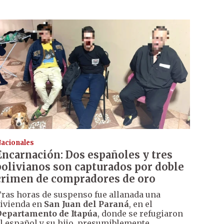
acionales
Encarnación: Dos españoles y tres
bolivianos son capturados por doble
crimen de compradores de oro
ras horas de suspenso fue allanada una
ivienda en
San Juan del Paraná
, en el
epartamento de Itapúa
, donde se refugiaron
l español y su hijo, presumiblemente