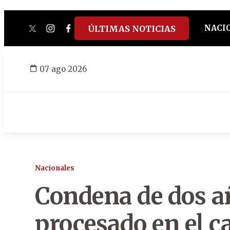
NACI
ÚLTIMAS NOTICIAS
twitter
instagram
facebook
tiktok
youtube
spotify
07 ago 2026
Nacionales
Condena de dos a
procesado en el 