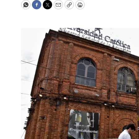
WhatsApp
Facebook
Twitter
Email
Copy
Print