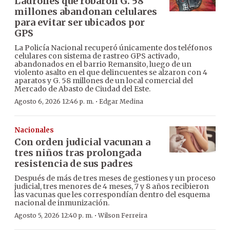
Ladrones que robaron G. 58
millones abandonan celulares
para evitar ser ubicados por
GPS
La Policía Nacional recuperó únicamente dos teléfonos
celulares con sistema de rastreo GPS activado,
abandonados en el barrio Remansito, luego de un
violento asalto en el que delincuentes se alzaron con 4
aparatos y G. 58 millones de un local comercial del
Mercado de Abasto de Ciudad del Este.
·
Agosto 6, 2026 12:46 p. m.
Edgar Medina
Nacionales
Con orden judicial vacunan a
tres niños tras prolongada
resistencia de sus padres
Después de más de tres meses de gestiones y un proceso
judicial, tres menores de 4 meses, 7 y 8 años recibieron
las vacunas que les correspondían dentro del esquema
nacional de inmunización.
·
Agosto 5, 2026 12:40 p. m.
Wilson Ferreira