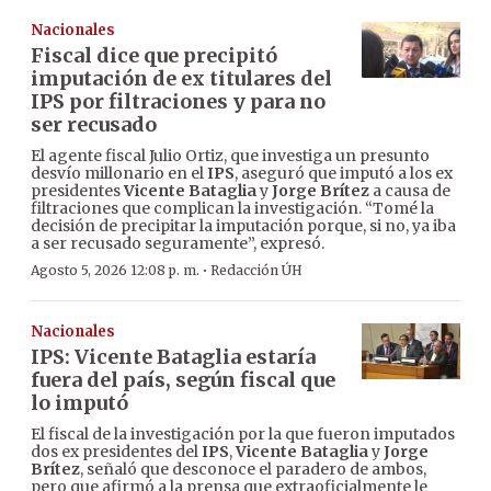
Nacionales
Fiscal dice que precipitó
imputación de ex titulares del
IPS por filtraciones y para no
ser recusado
El agente fiscal Julio Ortiz, que investiga un presunto
desvío millonario en el
IPS
, aseguró que imputó a los ex
presidentes
Vicente Bataglia
y
Jorge Brítez
a causa de
filtraciones que complican la investigación. “Tomé la
decisión de precipitar la imputación porque, si no, ya iba
a ser recusado seguramente”, expresó.
·
Agosto 5, 2026 12:08 p. m.
Redacción ÚH
Nacionales
IPS: Vicente Bataglia estaría
fuera del país, según fiscal que
lo imputó
El fiscal de la investigación por la que fueron imputados
dos ex presidentes del
IPS
,
Vicente Bataglia
y
Jorge
Brítez
, señaló que desconoce el paradero de ambos,
pero que afirmó a la prensa que extraoficialmente le