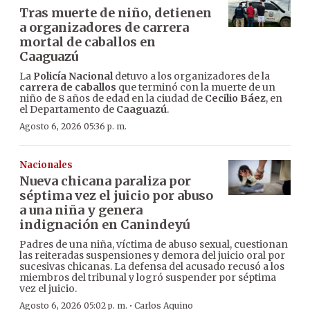
Tras muerte de niño, detienen
a organizadores de carrera
mortal de caballos en
Caaguazú
La
Policía Nacional
detuvo a los organizadores de la
carrera de caballos
que terminó con la muerte de un
niño de 8 años de edad en la ciudad de
Cecilio Báez
, en
el Departamento de
Caaguazú
.
Agosto 6, 2026 05:36 p. m.
Nacionales
Nueva chicana paraliza por
séptima vez el juicio por abuso
a una niña y genera
indignación en Canindeyú
Padres de una niña, víctima de abuso sexual, cuestionan
las reiteradas suspensiones y demora del juicio oral por
sucesivas chicanas. La defensa del acusado recusó a los
miembros del tribunal y logró suspender por séptima
vez el juicio.
·
Agosto 6, 2026 05:02 p. m.
Carlos Aquino