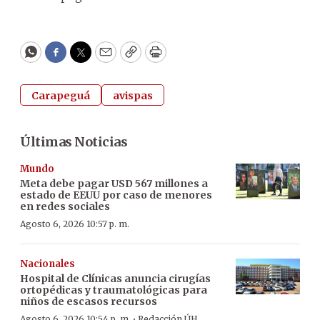
WhatsApp
Facebook
Twitter
Email
Copy
Print
Carapeguá
avispas
Últimas Noticias
Mundo
Meta debe pagar USD 567 millones a
estado de EEUU por caso de menores
en redes sociales
Agosto 6, 2026 10:57 p. m.
Nacionales
Hospital de Clínicas anuncia cirugías
ortopédicas y traumatológicas para
niños de escasos recursos
·
Agosto 6, 2026 10:54 p. m.
Redacción ÚH