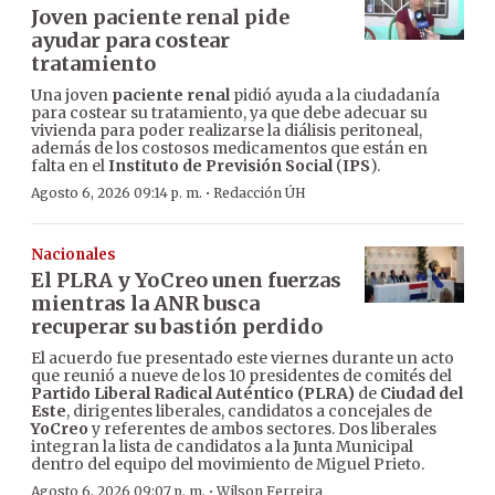
Joven paciente renal pide
ayudar para costear
tratamiento
Una joven
paciente renal
pidió ayuda a la ciudadanía
para costear su tratamiento, ya que debe adecuar su
vivienda para poder realizarse la diálisis peritoneal,
además de los costosos medicamentos que están en
falta en el
Instituto de Previsión Social
(
IPS
).
·
Agosto 6, 2026 09:14 p. m.
Redacción ÚH
Nacionales
El PLRA y YoCreo unen fuerzas
mientras la ANR busca
recuperar su bastión perdido
El acuerdo fue presentado este viernes durante un acto
que reunió a nueve de los 10 presidentes de comités del
Partido Liberal Radical Auténtico (PLRA)
de
Ciudad del
Este
, dirigentes liberales, candidatos a concejales de
YoCreo
y referentes de ambos sectores. Dos liberales
integran la lista de candidatos a la Junta Municipal
dentro del equipo del movimiento de Miguel Prieto.
·
Agosto 6, 2026 09:07 p. m.
Wilson Ferreira