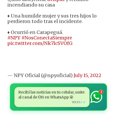
incendiando su casa
♦ Una humilde mujer y sus tres hijos lo
perdieron todo tras el incidente.
♦ Ocurrió en Carapeguá.
#NPY
#NosConectaSiempre
pic.twitter.com/Nk7lcSVOfG
— NPY Oficial (@npyoficial)
July 15, 2022
Recibí las noticias en tu celular, unite
1
al canal de ÚH en WhatsApp 🤩
✓✓
05:33