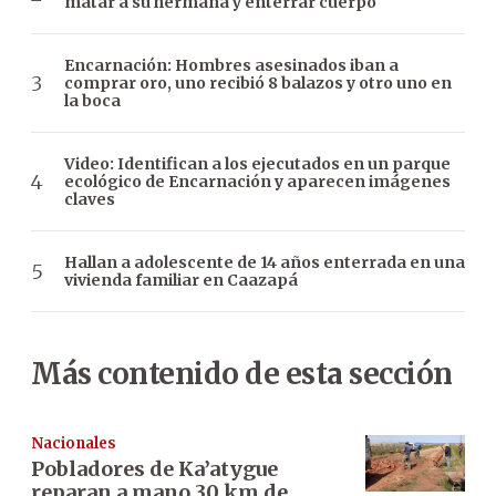
matar a su hermana y enterrar cuerpo
Encarnación: Hombres asesinados iban a
comprar oro, uno recibió 8 balazos y otro uno en
la boca
Video: Identifican a los ejecutados en un parque
ecológico de Encarnación y aparecen imágenes
claves
Hallan a adolescente de 14 años enterrada en una
vivienda familiar en Caazapá
Más contenido de esta sección
Nacionales
Pobladores de Ka’atygue
reparan a mano 30 km de