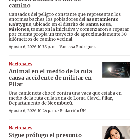
camino
Cansados del peligro constante que representan los
enormes baches, los pobladores del
asentamiento
Ka’atygue
, ubicado en el distrito de
Santa Rosa
,
Misiones
, tomaron la iniciativa y comenzaron a reparar
por cuenta propia un trayecto de aproximadamente 30
kilómetros de camino vecinal.
·
Agosto 6, 2026 10:38 p. m.
Vanessa Rodríguez
Nacionales
Animal en el medio de la ruta
causa accidente de militar en
Pilar
Una camioneta chocó contra una vaca que estaba en
medio de la ruta en la zona de Loma Clavel,
Pilar
,
Departamento de
Ñeembucú
.
·
Agosto 6, 2026 10:24 p. m.
Redacción ÚH
Nacionales
Sigue prófugo el presunto