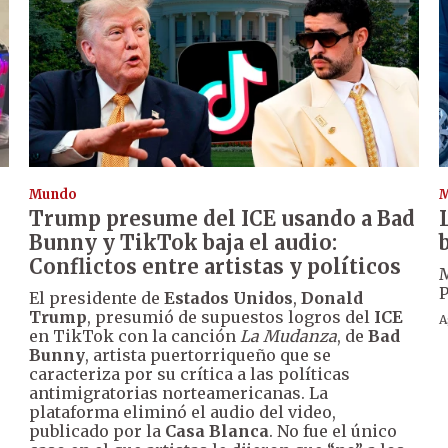
Mundo
Trump presume del ICE usando a Bad
Bunny y TikTok baja el audio:
Conflictos entre artistas y políticos
M
P
El presidente de
Estados Unidos
,
Donald
Trump
, presumió de supuestos logros del
ICE
A
en TikTok con la canción
La Mudanza
, de
Bad
Bunny
, artista puertorriqueño que se
caracteriza por su crítica a las políticas
antimigratorias norteamericanas. La
plataforma eliminó el audio del video,
publicado por la
Casa Blanca
. No fue el único