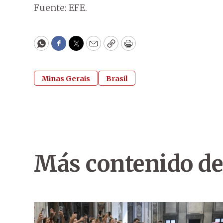
Fuente: EFE.
WhatsApp
Facebook
Twitter
Email
Copy
Print
Minas Gerais
Brasil
Más contenido de