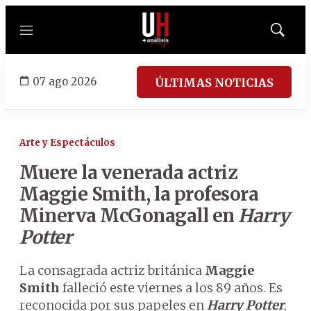
Menú
Mostrar
búsqued
07 ago 2026
ÚLTIMAS NOTICIAS
Arte y Espectáculos
Muere la venerada actriz
Maggie Smith, la profesora
Minerva McGonagall en
Harry
Potter
La consagrada actriz británica
Maggie
Smith
falleció este viernes a los 89 años. Es
reconocida por sus papeles en
Harry Potter
,