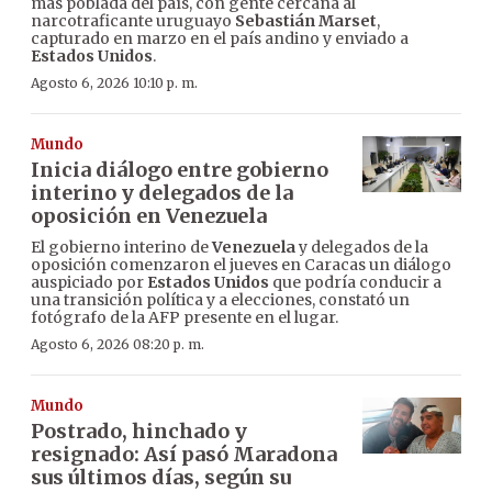
más poblada del país, con gente cercana al
narcotraficante uruguayo
Sebastián Marset
,
capturado en marzo en el país andino y enviado a
Estados Unidos
.
Agosto 6, 2026 10:10 p. m.
Mundo
Inicia diálogo entre gobierno
interino y delegados de la
oposición en Venezuela
El gobierno interino de
Venezuela
y delegados de la
oposición comenzaron el jueves en Caracas un diálogo
auspiciado por
Estados Unidos
que podría conducir a
una transición política y a elecciones, constató un
fotógrafo de la AFP presente en el lugar.
Agosto 6, 2026 08:20 p. m.
Mundo
Postrado, hinchado y
resignado: Así pasó Maradona
sus últimos días, según su