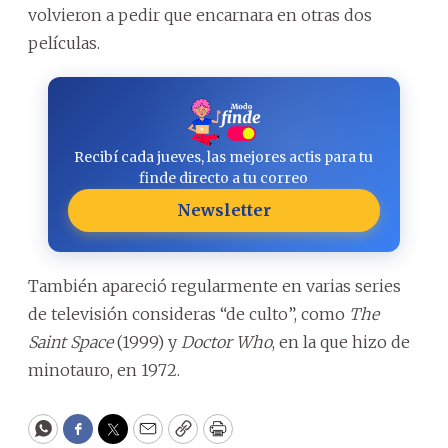
volvieron a pedir que encarnara en otras dos
películas.
Recibí cada jueves, las mejores actis para tu
finde directo a tu correo
Newsletter
También apareció regularmente en varias series
de televisión consideras “de culto”, como
The
Saint Space
(1999) y
Doctor Who
, en la que hizo de
minotauro, en 1972.
WhatsApp
Facebook
Twitter
Email
Copy
Print