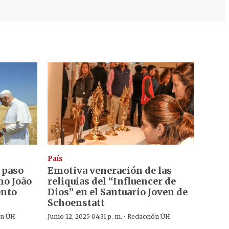
País
 paso
Emotiva veneración de las
no João
reliquias del “Influencer de
ento
Dios” en el Santuario Joven de
Schoenstatt
·
ón ÚH
Junio 12, 2025 04:31 p. m.
Redacción ÚH