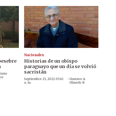
Nacionales
pesebre
Historias de un obispo
n
paraguayo que un día se volvió
sacristán
niano
os
·
Septiembre 25, 2022 05:45
Gustavo A.
a. m.
Olmedo B