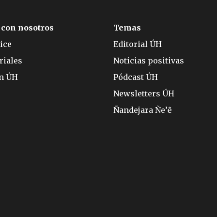
 con nosotros
Temas
ice
Editorial ÚH
riales
Noticias positivas
ón ÚH
Pódcast ÚH
Newsletters ÚH
Ñandejara Ñe’ẽ