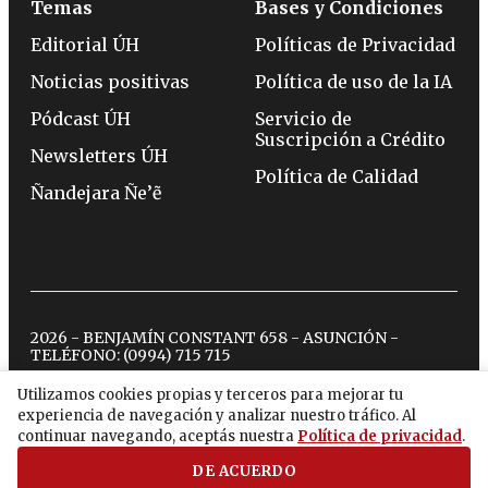
Temas
Bases y Condiciones
Editorial ÚH
Políticas de Privacidad
Noticias positivas
Política de uso de la IA
Pódcast ÚH
Servicio de
Suscripción a Crédito
Newsletters ÚH
Política de Calidad
Ñandejara Ñe’ẽ
2026 - BENJAMÍN CONSTANT 658 - ASUNCIÓN -
TELÉFONO:
(0994) 715 715
Utilizamos cookies propias y terceros para mejorar tu
experiencia de navegación y analizar nuestro tráfico. Al
twitter
instagram
facebook
tiktok
youtube
spotify
continuar navegando, aceptás nuestra
Política de privacidad
.
DE ACUERDO