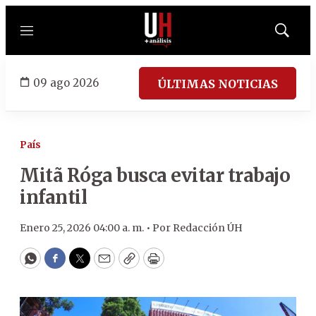
Menú
Mostrar
búsqued
09 ago 2026
ÚLTIMAS NOTICIAS
País
Mitã Róga busca evitar trabajo
infantil
Enero 25, 2026 04:00 a. m. •
Por
Redacción ÚH
WhatsApp
Facebook
Twitter
Email
Copy
Print