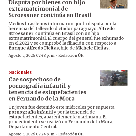
Disputa por bienes con hijo
extramatrimonial de
Stroessner continúa en Brasil
Medios brasileños informaron que la disputa por la
herencia del fallecido dictador paraguayo,
Alfredo
Stroessner
, continúa en
Brasil
con un hijo
extramatrimonial. El cuerpo del general fue exhumado
en el 2022 y se comprobó la filiación con respecto a
Enrique Alfredo Fleitas
, hijo de
Michele Fleitas
.
·
Agosto 5, 2026 07:48 p. m.
Redacción ÚH
Nacionales
Cae sospechoso de
pornografía infantil y
tenencia de estupefacientes
en Fernando de la Mora
Un joven fue detenido este miércoles por supuesta
pornografía infantil
y por la tenencia de
estupefacientes, aparentemente marihuana. El
procedimiento se realizó en Fernando de la Mora,
Departamento Central.
·
Agosto 5, 2026 07:24 p. m.
Redacción ÚH