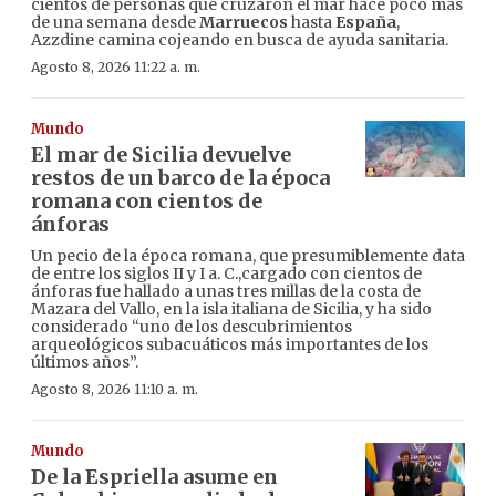
cientos de personas que cruzaron el mar hace poco más
de una semana desde
Marruecos
hasta
España
,
Azzdine camina cojeando en busca de ayuda sanitaria.
Agosto 8, 2026 11:22 a. m.
Mundo
El mar de Sicilia devuelve
restos de un barco de la época
romana con cientos de
ánforas
Un pecio de la época romana, que presumiblemente data
de entre los siglos II y I a. C.,cargado con cientos de
ánforas fue hallado a unas tres millas de la costa de
Mazara del Vallo, en la isla italiana de Sicilia, y ha sido
considerado “uno de los descubrimientos
arqueológicos subacuáticos más importantes de los
últimos años”.
Agosto 8, 2026 11:10 a. m.
Mundo
De la Espriella asume en