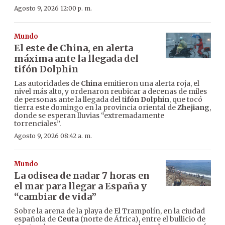
Agosto 9, 2026 12:00 p. m.
Mundo
El este de China, en alerta
máxima ante la llegada del
tifón Dolphin
Las autoridades de
China
emitieron una alerta roja, el
nivel más alto, y ordenaron reubicar a decenas de miles
de personas ante la llegada del t
ifón Dolphin
, que tocó
tierra este domingo en la provincia oriental de
Zhejiang
,
donde se esperan lluvias “extremadamente
torrenciales”.
Agosto 9, 2026 08:42 a. m.
Mundo
La odisea de nadar 7 horas en
el mar para llegar a España y
“cambiar de vida”
Sobre la arena de la playa de El Trampolín, en la ciudad
española de
Ceuta
(norte de África), entre el bullicio de