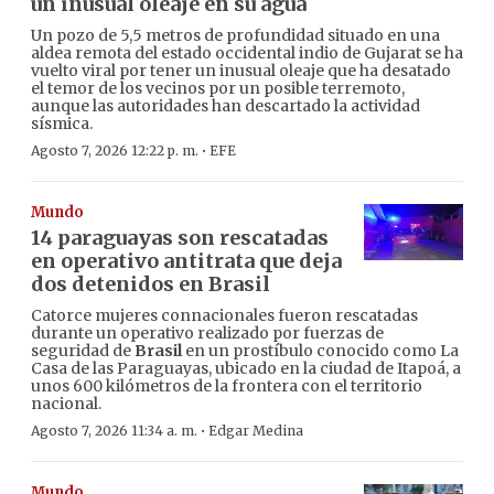
un inusual oleaje en su agua
Un pozo de 5,5 metros de profundidad situado en una
aldea remota del estado occidental indio de Gujarat se ha
vuelto viral por tener un inusual oleaje que ha desatado
el temor de los vecinos por un posible terremoto,
aunque las autoridades han descartado la actividad
sísmica.
·
Agosto 7, 2026 12:22 p. m.
EFE
Mundo
14 paraguayas son rescatadas
en operativo antitrata que deja
dos detenidos en Brasil
Catorce mujeres connacionales fueron rescatadas
durante un operativo realizado por fuerzas de
seguridad de
Brasil
en un prostíbulo conocido como La
Casa de las Paraguayas, ubicado en la ciudad de Itapoá, a
unos 600 kilómetros de la frontera con el territorio
nacional.
·
Agosto 7, 2026 11:34 a. m.
Edgar Medina
Mundo