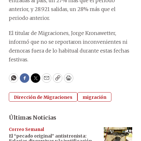
entradas al país, un 27% más que el periodo
anterior, y 28.921 salidas, un 28% más que el
periodo anterior.
El titular de Migraciones, Jorge Kronawetter,
informó que no se reportaron inconvenientes ni
demoras fuera de lo habitual durante estas fechas
festivas.
WhatsApp
Facebook
Twitter
Email
Copy
Print
Dirección de Migraciones
migración
Últimas Noticias
Correo Semanal
El “pecado original” antistronista:
Falacias discursivas y la justificación