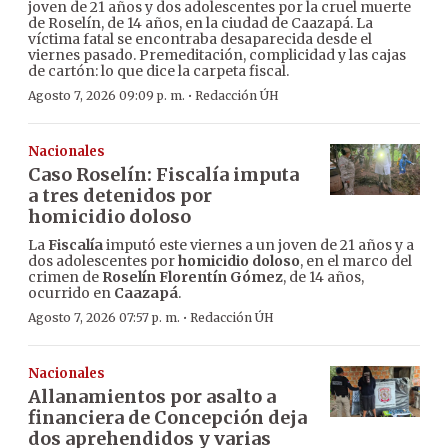
joven de 21 años y dos adolescentes por la cruel muerte
de Roselín, de 14 años, en la ciudad de Caazapá. La
víctima fatal se encontraba desaparecida desde el
viernes pasado. Premeditación, complicidad y las cajas
de cartón: lo que dice la carpeta fiscal.
·
Agosto 7, 2026 09:09 p. m.
Redacción ÚH
Nacionales
Caso Roselín: Fiscalía imputa
a tres detenidos por
homicidio doloso
La
Fiscalía
imputó este viernes a un joven de 21 años y a
dos adolescentes por
homicidio doloso
, en el marco del
crimen de
Roselín Florentín Gómez
, de 14 años,
ocurrido en
Caazapá
.
·
Agosto 7, 2026 07:57 p. m.
Redacción ÚH
Nacionales
Allanamientos por asalto a
financiera de Concepción deja
dos aprehendidos y varias