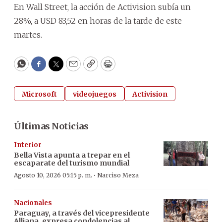
En Wall Street, la acción de Activision subía un
28%, a USD 83,52 en horas de la tarde de este
martes.
WhatsApp
Facebook
Twitter
Email
Copy
Print
Microsoft
videojuegos
Activision
Últimas Noticias
Interior
Bella Vista apunta a trepar en el
escaparate del turismo mundial
·
Agosto 10, 2026 05:15 p. m.
Narciso Meza
Nacionales
Paraguay, a través del vicepresidente
Alliana, expresa condolencias al