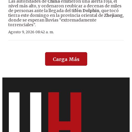
Las autoridades de
China
emitieron una alerta roja, el
nivel más alto, y ordenaron reubicar a decenas de miles
de personas ante la llegada del t
ifón Dolphin
, que tocó
tierra este domingo en la provincia oriental de
Zhejiang
,
donde se esperan lluvias “extremadamente
torrenciales”.
Agosto 9, 2026 08:42 a. m.
Carga Más