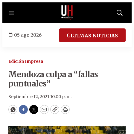
Menú
Mostrar
búsqued
05 ago 2026
ÚLTIMAS NOTICIAS
Edición Impresa
Mendoza culpa a “fallas
puntuales”
Septiembre 12, 2021 10:00 p. m.
WhatsApp
Facebook
Twitter
Email
Copy
Print