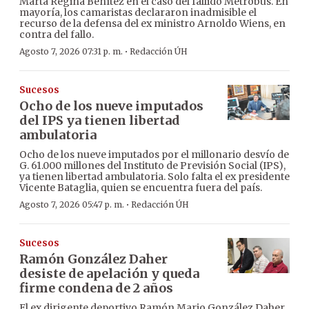
Marta Regina Benítez en el caso del fallido Metrobús. En
mayoría, los camaristas declararon inadmisible el
recurso de la defensa del ex ministro Arnoldo Wiens, en
contra del fallo.
·
Agosto 7, 2026 07:31 p. m.
Redacción ÚH
Sucesos
Ocho de los nueve imputados
del IPS ya tienen libertad
ambulatoria
Ocho de los nueve imputados por el millonario desvío de
G. 61.000 millones del Instituto de Previsión Social (IPS),
ya tienen libertad ambulatoria. Solo falta el ex presidente
Vicente Bataglia, quien se encuentra fuera del país.
·
Agosto 7, 2026 05:47 p. m.
Redacción ÚH
Sucesos
Ramón González Daher
desiste de apelación y queda
firme condena de 2 años
El ex dirigente deportivo Ramón Mario González Daher