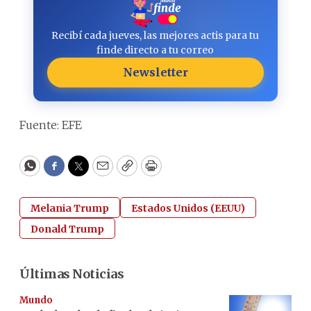
Recibí cada jueves, las mejores actis para tu
finde directo a tu correo
Newsletter
Fuente: EFE
WhatsApp
Facebook
Twitter
Email
Copy
Print
Melania Trump
Estados Unidos (EEUU)
Donald Trump
Últimas Noticias
Mundo