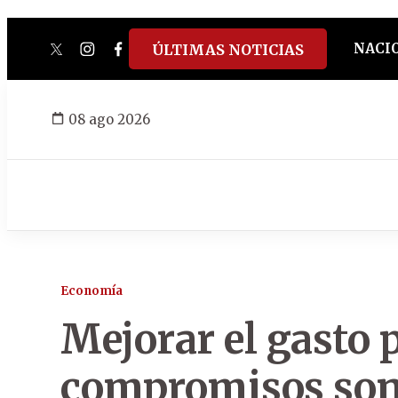
NACI
ÚLTIMAS NOTICIAS
twitter
instagram
facebook
tiktok
youtube
spotify
08 ago 2026
Economía
Mejorar el gasto 
compromisos son 