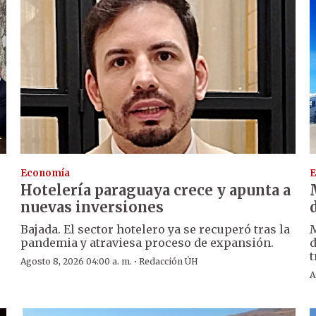
Economía
E
Hotelería paraguaya crece y apunta a
nuevas inversiones
Bajada. El sector hotelero ya se recuperó tras la
M
pandemia y atraviesa proceso de expansión.
d
t
·
Agosto 8, 2026 04:00 a. m.
Redacción ÚH
A