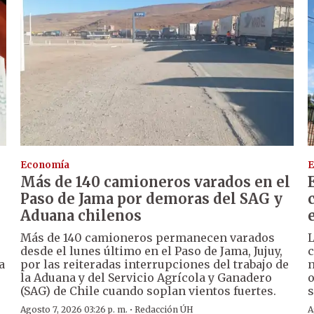
Economía
E
Más de 140 camioneros varados en el
Paso de Jama por demoras del SAG y
Aduana chilenos
Más de 140 camioneros permanecen varados
L
desde el lunes último en el Paso de Jama, Jujuy,
c
a
por las reiteradas interrupciones del trabajo de
n
la Aduana y del Servicio Agrícola y Ganadero
o
(SAG) de Chile cuando soplan vientos fuertes.
s
·
Agosto 7, 2026 03:26 p. m.
Redacción ÚH
A