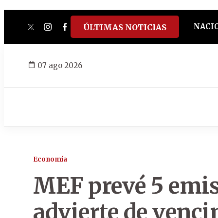
NACI
ÚLTIMAS NOTICIAS
twitter
instagram
facebook
tiktok
youtube
spotify
07 ago 2026
Economía
MEF prevé 5 emis
advierte de venci