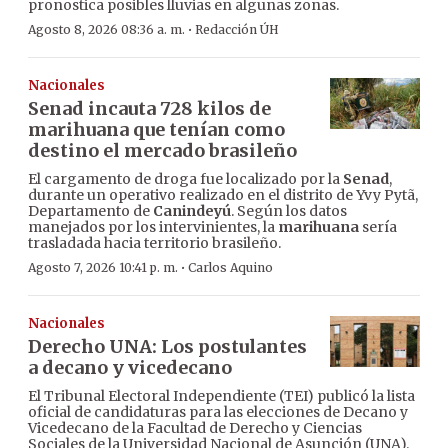
pronostica posibles lluvias en algunas zonas.
·
Agosto 8, 2026 08:36 a. m.
Redacción ÚH
Nacionales
Senad incauta 728 kilos de
marihuana que tenían como
destino el mercado brasileño
El cargamento de droga fue localizado por la
Senad
,
durante un operativo realizado en el distrito de Yvy Pytã,
Departamento de
Canindeyú
. Según los datos
manejados por los intervinientes, la
marihuana
sería
trasladada hacia territorio brasileño.
·
Agosto 7, 2026 10:41 p. m.
Carlos Aquino
Nacionales
Derecho UNA: Los postulantes
a decano y vicedecano
El Tribunal Electoral Independiente (TEI) publicó la lista
oficial de candidaturas para las elecciones de Decano y
Vicedecano de la Facultad de Derecho y Ciencias
Sociales de la Universidad Nacional de Asunción (UNA).