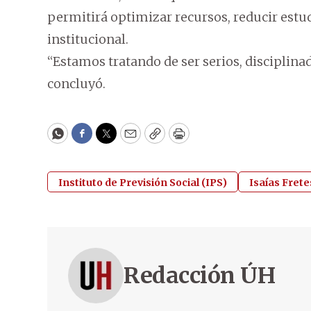
permitirá optimizar recursos, reducir estud
institucional.
“Estamos tratando de ser serios, disciplina
concluyó.
WhatsApp
Facebook
Twitter
Email
Copy
Print
Instituto de Previsión Social (IPS)
Isaías Frete
Redacción ÚH