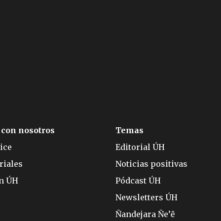
 con nosotros
Temas
ice
Editorial ÚH
riales
Noticias positivas
ón ÚH
Pódcast ÚH
Newsletters ÚH
Ñandejara Ñe’ẽ