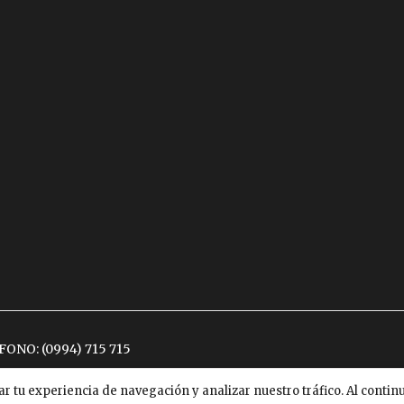
ÉFONO:
(0994) 715 715
ar tu experiencia de navegación y analizar nuestro tráfico. Al conti