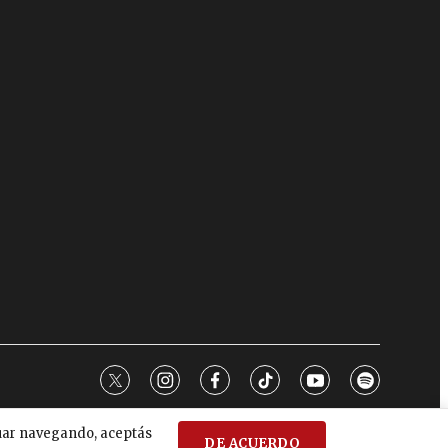
twitter
instagram
facebook
tiktok
youtube
spotify
nuar navegando, aceptás
DE ACUERDO