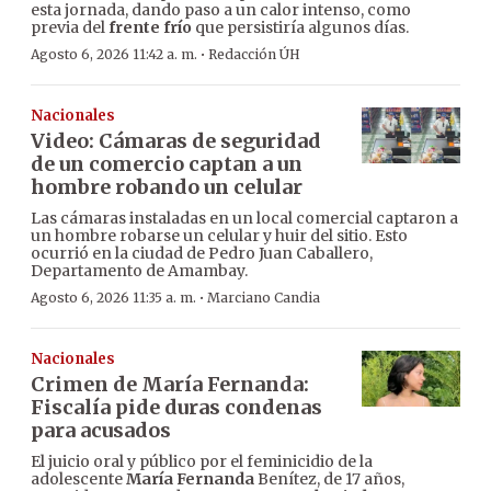
esta jornada, dando paso a un calor intenso, como
previa del
frente frío
que persistiría algunos días.
·
Agosto 6, 2026 11:42 a. m.
Redacción ÚH
Nacionales
Video: Cámaras de seguridad
de un comercio captan a un
hombre robando un celular
Las cámaras instaladas en un local comercial captaron a
un hombre robarse un celular y huir del sitio. Esto
ocurrió en la ciudad de Pedro Juan Caballero,
Departamento de Amambay.
·
Agosto 6, 2026 11:35 a. m.
Marciano Candia
Nacionales
Crimen de María Fernanda:
Fiscalía pide duras condenas
para acusados
El juicio oral y público por el feminicidio de la
adolescente
María Fernanda
Benítez, de 17 años,