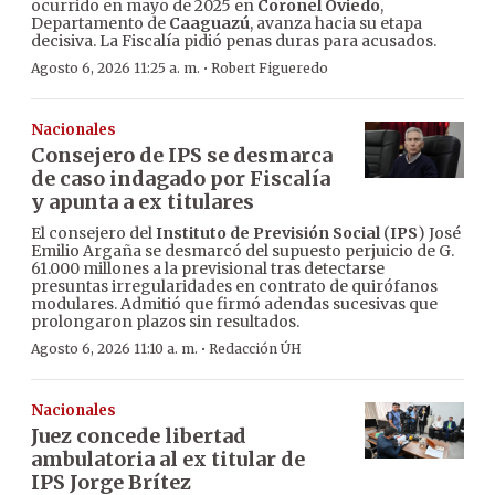
ocurrido en mayo de 2025 en
Coronel Oviedo
,
Departamento de
Caaguazú
, avanza hacia su etapa
decisiva. La Fiscalía pidió penas duras para acusados.
·
Agosto 6, 2026 11:25 a. m.
Robert Figueredo
Nacionales
Consejero de IPS se desmarca
de caso indagado por Fiscalía
y apunta a ex titulares
El consejero del
Instituto de Previsión Social
(
IPS
) José
Emilio Argaña se desmarcó del supuesto perjuicio de G.
61.000 millones a la previsional tras detectarse
presuntas irregularidades en contrato de quirófanos
modulares. Admitió que firmó adendas sucesivas que
prolongaron plazos sin resultados.
·
Agosto 6, 2026 11:10 a. m.
Redacción ÚH
Nacionales
Juez concede libertad
ambulatoria al ex titular de
IPS Jorge Brítez