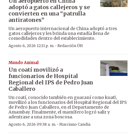
Un aeropuerto en China
adoptó a gatos callejeros y se
convierten en una “patrulla
antiratones”
Un aeropuerto internacional de China adoptó a tres
gatos callejeros y les brinda una estadía llena de
comodidades dentro del establecimiento.
·
Agosto 6, 2026 12:11 p. m.
Redacción ÚH
Mundo Animal
Un coatí movilizó a
funcionarios de Hospital
Regional del IPS de Pedro Juan
Caballero
Un coatí, conocido también en guaraní como kuatĩ,
movilizó a los funcionarios del Hospital Regional del IPS
de Pedro Juan Caballero, en el Departamento de
Amambay. Finalmente, el mamífero logró salir y
adentrase a una zona boscosa.
·
Agosto 6, 2026 09:38 a. m.
Marciano Candia