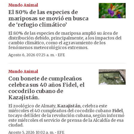
Mundo Animal
El 80% de las especies de
mariposas se movió en busca
de ‘refugio climático’
El 80% de las especies de mariposa amplió su área de
distribución debido, principalmente, a los impactos del
cambio climático, como el agravamiento de los
fenómenos meteorológicos extremos.
·
Agosto 6, 2026 07:25 a. m.
EFE
Mundo Animal
Con bonete de cumpleaños
celebra sus 40 años Fidel, el
cocodrilo cubano de
Kazajistán.
El zoológico de Almaty,
Kazajistán
, celebra este
miércoles el 40 cumpleaños del cocodrilo cubano
Fidel
,
tocayo del líder de la revolución cubana, según informó
este miércoles el servicio de prensa de la Alcaldía de esa
ciudad.
·
Agosto 5, 2026 10:02 a. m.
EFE