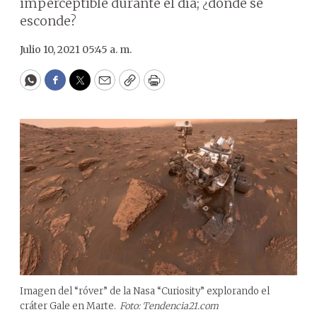
imperceptible durante el día; ¿dónde se
esconde?
Julio 10, 2021 05:45 a. m.
WhatsApp
Facebook
Twitter
Email
Copy
Print
Imagen del “róver” de la Nasa “Curiosity” explorando el
cráter Gale en Marte.
Foto: Tendencia21.com