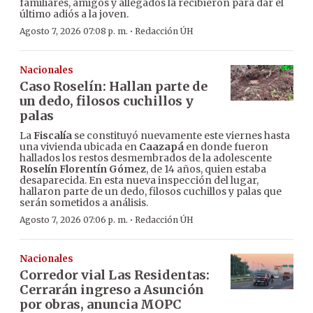
familiares, amigos y allegados la recibieron para dar el
último adiós a la joven.
·
Agosto 7, 2026 07:08 p. m.
Redacción ÚH
Nacionales
Caso Roselín: Hallan parte de
un dedo, filosos cuchillos y
palas
La
Fiscalía
se constituyó nuevamente este viernes hasta
una vivienda ubicada en
Caazapá
en donde fueron
hallados los restos desmembrados de la adolescente
Roselín Florentín Gómez
, de 14 años, quien estaba
desaparecida. En esta nueva inspección del lugar,
hallaron parte de un dedo, filosos cuchillos y palas que
serán sometidos a análisis.
·
Agosto 7, 2026 07:06 p. m.
Redacción ÚH
Nacionales
Corredor vial Las Residentas:
Cerrarán ingreso a Asunción
por obras, anuncia MOPC