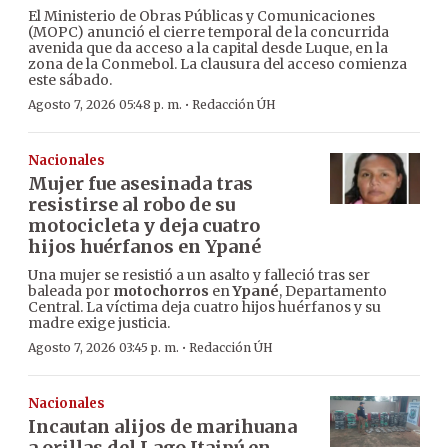
El Ministerio de Obras Públicas y Comunicaciones
(MOPC) anunció el cierre temporal de la concurrida
avenida que da acceso a la capital desde Luque, en la
zona de la Conmebol. La clausura del acceso comienza
este sábado.
·
Agosto 7, 2026 05:48 p. m.
Redacción ÚH
Nacionales
Mujer fue asesinada tras
resistirse al robo de su
motocicleta y deja cuatro
hijos huérfanos en Ypané
Una mujer se resistió a un asalto y falleció tras ser
baleada por
motochorros
en
Ypané
, Departamento
Central. La víctima deja cuatro hijos huérfanos y su
madre exige justicia.
·
Agosto 7, 2026 03:45 p. m.
Redacción ÚH
Nacionales
Incautan alijos de marihuana
a orillas del Lago Itaipú en