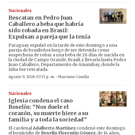
Nacionales
Rescatan en Pedro Juan
Caballero a beba que habría
sido robada en Brasil:
Expulsan a pareja que la tenía
Paraguay expulsó en la tarde de este domingo a una
pareja de brasileños luego de ser detenida como
sospechosa de robar a una beba de 28 días de nacida en
la ciudad de Campo Grande, Brasil, y llevarla hasta Pedro
Juan Caballero, Departamento de Amambay, donde la
niña fue rescatada.
·
Agosto 9, 2026 07:27 p. m.
Marciano Candia
Nacionales
Iglesia condena el caso
Roselín: “Nos duele el
corazón, su muerte hiere a su
familia y a toda la sociedad”
El cardenal
Adalberto Martínez
condenó este domingo
el homicidio de
Roselín Florentín Gómez
, de 14 años,