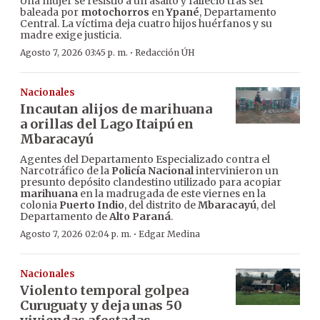
Una mujer se resistió a un asalto y falleció tras ser
baleada por
motochorros
en
Ypané
, Departamento
Central. La víctima deja cuatro hijos huérfanos y su
madre exige justicia.
·
Agosto 7, 2026 03:45 p. m.
Redacción ÚH
Nacionales
Incautan alijos de marihuana
a orillas del Lago Itaipú en
Mbaracayú
Agentes del Departamento Especializado contra el
Narcotráfico de la
Policía Nacional
intervinieron un
presunto depósito clandestino utilizado para acopiar
marihuana
en la madrugada de este viernes en la
colonia
Puerto Indio
, del distrito de
Mbaracayú
, del
Departamento de
Alto Paraná
.
·
Agosto 7, 2026 02:04 p. m.
Edgar Medina
Nacionales
Violento temporal golpea
Curuguaty y deja unas 50