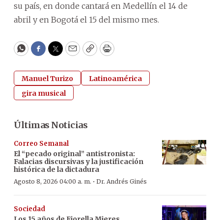
su país, en donde cantará en Medellín el 14 de
abril y en Bogotá el 15 del mismo mes.
WhatsApp
Facebook
Twitter
Email
Copy
Print
Manuel Turizo
Latinoamérica
gira musical
Últimas Noticias
Correo Semanal
El “pecado original” antistronista:
Falacias discursivas y la justificación
histórica de la dictadura
·
Agosto 8, 2026 04:00 a. m.
Dr. Andrés Ginés
Sociedad
Los 15 años de Fiorella Mieres