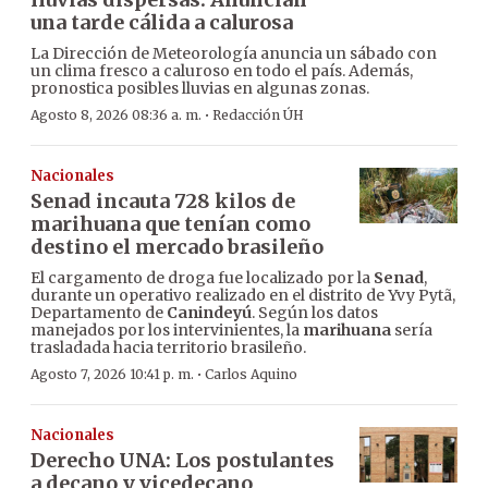
una tarde cálida a calurosa
La Dirección de Meteorología anuncia un sábado con
un clima fresco a caluroso en todo el país. Además,
pronostica posibles lluvias en algunas zonas.
·
Agosto 8, 2026 08:36 a. m.
Redacción ÚH
Nacionales
Senad incauta 728 kilos de
marihuana que tenían como
destino el mercado brasileño
El cargamento de droga fue localizado por la
Senad
,
durante un operativo realizado en el distrito de Yvy Pytã,
Departamento de
Canindeyú
. Según los datos
manejados por los intervinientes, la
marihuana
sería
trasladada hacia territorio brasileño.
·
Agosto 7, 2026 10:41 p. m.
Carlos Aquino
Nacionales
Derecho UNA: Los postulantes
a decano y vicedecano