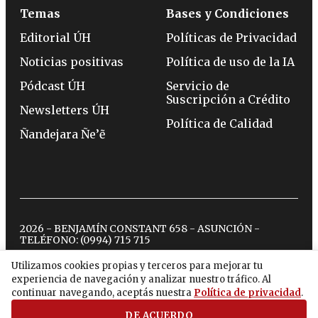
Temas
Bases y Condiciones
Editorial ÚH
Políticas de Privacidad
Noticias positivas
Política de uso de la IA
Pódcast ÚH
Servicio de
Suscripción a Crédito
Newsletters ÚH
Política de Calidad
Ñandejara Ñe’ẽ
2026 - BENJAMÍN CONSTANT 658 - ASUNCIÓN -
TELÉFONO:
(0994) 715 715
Utilizamos cookies propias y terceros para mejorar tu
experiencia de navegación y analizar nuestro tráfico. Al
twitter
instagram
facebook
tiktok
youtube
spotify
continuar navegando, aceptás nuestra
Política de privacidad
.
DE ACUERDO