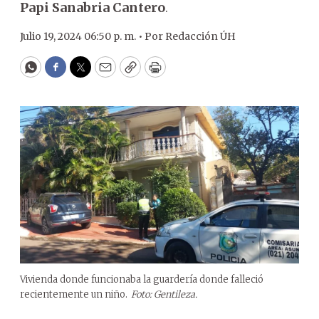
Papi Sanabria Cantero
.
Julio 19, 2024 06:50 p. m. •
Por
Redacción ÚH
WhatsApp
Facebook
Twitter
Email
Copy
Print
Vivienda donde funcionaba la guardería donde falleció
recientemente un niño.
Foto: Gentileza.