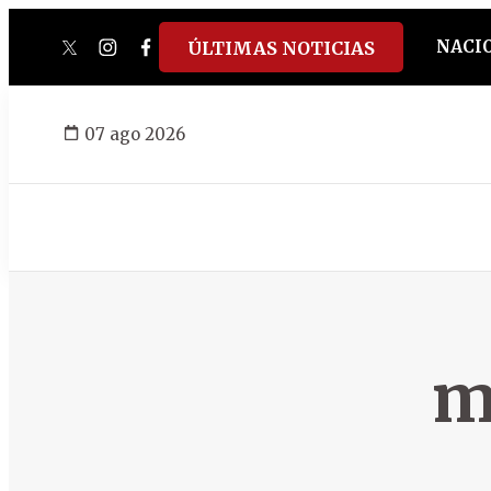
NACI
ÚLTIMAS NOTICIAS
twitter
instagram
facebook
tiktok
youtube
spotify
07 ago 2026
m