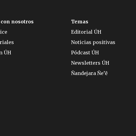
 con nosotros
Temas
ice
Editorial ÚH
riales
Noticias positivas
ón ÚH
Pódcast ÚH
Newsletters ÚH
Ñandejara Ñe’ẽ