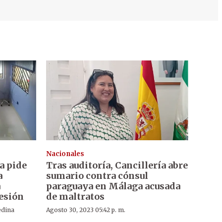
Nacionales
ía pide
Tras auditoría, Cancillería abre
a
sumario contra cónsul
a
paraguaya en Málaga acusada
resión
de maltratos
edina
Agosto 30, 2023 05:42 p. m.