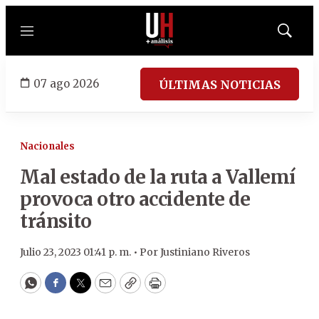
Menú
Mostrar
búsqued
07 ago 2026
ÚLTIMAS NOTICIAS
Nacionales
Mal estado de la ruta a Vallemí
provoca otro accidente de
tránsito
Julio 23, 2023 01:41 p. m. •
Por
Justiniano Riveros
WhatsApp
Facebook
Twitter
Email
Copy
Print