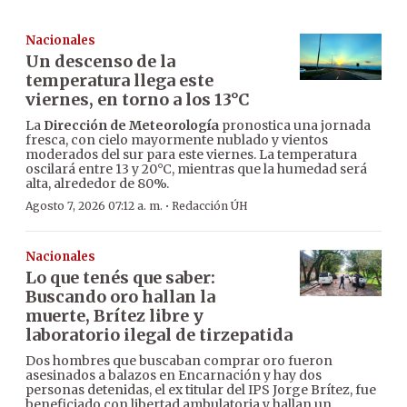
Nacionales
Un descenso de la
temperatura llega este
viernes, en torno a los 13°C
La
Dirección de Meteorología
pronostica una jornada
fresca, con cielo mayormente nublado y vientos
moderados del sur para este viernes. La temperatura
oscilará entre 13 y 20°C, mientras que la humedad será
alta, alrededor de 80%.
·
Agosto 7, 2026 07:12 a. m.
Redacción ÚH
Nacionales
Lo que tenés que saber:
Buscando oro hallan la
muerte, Brítez libre y
laboratorio ilegal de tirzepatida
Dos hombres que buscaban comprar oro fueron
asesinados a balazos en Encarnación y hay dos
personas detenidas, el ex titular del IPS Jorge Brítez, fue
beneficiado con libertad ambulatoria y hallan un