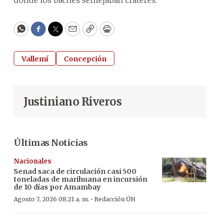
WhatsApp
Facebook
Twitter
Email
Copy
Print
Vallemí
Concepción
Justiniano Riveros
Últimas Noticias
Nacionales
Senad saca de circulación casi 500
toneladas de marihuana en incursión
de 10 días por Amambay
·
Agosto 7, 2026 08:21 a. m.
Redacción ÚH