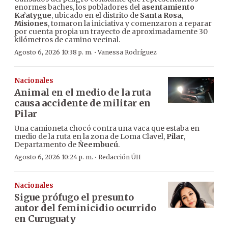
enormes baches, los pobladores del
asentamiento
Ka’atygue
, ubicado en el distrito de
Santa Rosa
,
Misiones
, tomaron la iniciativa y comenzaron a reparar
por cuenta propia un trayecto de aproximadamente 30
kilómetros de camino vecinal.
·
Agosto 6, 2026 10:38 p. m.
Vanessa Rodríguez
Nacionales
Animal en el medio de la ruta
causa accidente de militar en
Pilar
Una camioneta chocó contra una vaca que estaba en
medio de la ruta en la zona de Loma Clavel,
Pilar
,
Departamento de
Ñeembucú
.
·
Agosto 6, 2026 10:24 p. m.
Redacción ÚH
Nacionales
Sigue prófugo el presunto
autor del feminicidio ocurrido
en Curuguaty