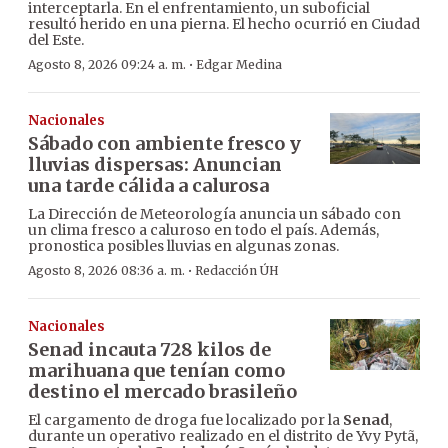
interceptarla. En el enfrentamiento, un suboficial
resultó herido en una pierna. El hecho ocurrió en Ciudad
del Este.
·
Agosto 8, 2026 09:24 a. m.
Edgar Medina
Nacionales
Sábado con ambiente fresco y
lluvias dispersas: Anuncian
una tarde cálida a calurosa
La Dirección de Meteorología anuncia un sábado con
un clima fresco a caluroso en todo el país. Además,
pronostica posibles lluvias en algunas zonas.
·
Agosto 8, 2026 08:36 a. m.
Redacción ÚH
Nacionales
Senad incauta 728 kilos de
marihuana que tenían como
destino el mercado brasileño
El cargamento de droga fue localizado por la
Senad
,
durante un operativo realizado en el distrito de Yvy Pytã,