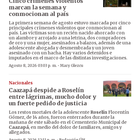
Cinco crímenes violentos
marcan la semana y
conmocionan al país
La primera semana de agosto estuvo marcada por cinco
principales crímenes violentos que conmocionan al
país. Las víctimas son un recién nacido ahorcado con
un alambre y arrojado a una letrina, dos compradores
de oro y una mujer, asesinados a balazos, además de una
adolescente ahogada y desmembrada y un joven
asesinado con un hacha. Hay varios detenidos e
imputados en el marco de las distintas investigaciones.
·
Agosto 8, 2026 03:03 p. m.
Mary Glezcu
Nacionales
Caazapá despide a Roselín
entre lágrimas, mucho dolor y
un fuerte pedido de justicia
Los restos mortales de la adolescente
Roselín
Florentín
Gómez, de 14 años, fueron enterrados durante la
mañana de este sábado en el Cementerio Municipal de
Caazapá
, en medio del dolor de familiares, amigos y
allegados.
Agosto 8, 2026 12:11 p. m.
Redacción ÚH